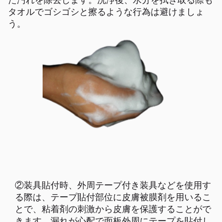
た汚れを除去します。洗浄後、水分を拭き取る際も
タオルで
ゴシゴシと擦るような行為は避け
ましょ
う。
②装具貼付時、外周テープ付き装具などを使用す
る際は、
テープ貼付部位に皮膚被膜剤を用いる
こ
とで、粘着剤の刺激から皮膚を保護することがで
きます。漏れが心配で面板外周にテープを貼付し