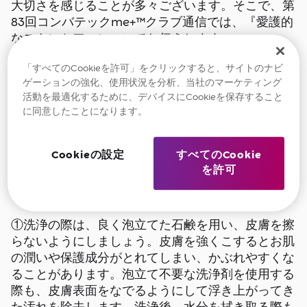
大切さを感じることが多々ございます。そこで、第
83
回コンバテック
me+
™クラブ通信では、
『愛護的
なスキンケア』
についてお伝えします。
「すべてのCookieを許可」をクリックすると、サイトのナビ
＜愛護的なスキンケアとは＞
ゲーションの強化、使用状況を分析、当社のマーケティング
スキンケアにおいて大切なのは、皮膚に無用な刺
活動を最適化するために、デバイスにCookieを保存すること
激を与えないことです。お肌のお手入れの際にも、
に同意したことになります。
摩擦などの刺激は避けるようにとアドバイスをもら
った経験はないでしょうか。これはストーマケアに
Cookieの設定
すべてのCookie
おいても同様です。ストーマ保有者にとって『スト
を許可
ーマ装具の貼付』は避けられない訳ですから、注意
すべき過程は、
洗浄
、
貼付
、
剥離
の
3
つです。
①洗浄の際は、
良く泡立てた石鹸
を用い、
皮膚を擦
らないよう
にしましょう。皮膚を強くこするとお肌
の潤いや保護成分がとれてしまい、かぶれやすくな
ることがあります。泡立て不要な洗浄剤を使用する
際も、皮膚表面をなでるようにして浮き上がってき