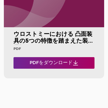
ウロストミーにおける 凸面装
具の5つの特徴を踏まえた装具
選択
PDF
PDFをダウンロード