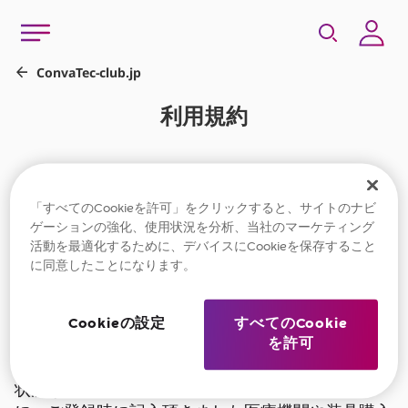
「すべてのCookieを許可」をクリックすると、サイトのナビ
コンバテックme+™クラブには、ストーマ保有者と
ゲーションの強化、使用状況を分析、当社のマーケティング
そのご家族、ストーマケアに携わる医療従事者が入
活動を最適化するために、デバイスにCookieを保存すること
会いただけます。
に同意したことになります。
当サイトの「
個人情報の取り扱い
」と本利用規約を
お読みいただき、同意いただけた方のみ入会可能で
Cookieの設定
すべてのCookie
す。同意いただける場合は、入会登録画面の同意に
を許可
チェックをして頂き会員登録をお願いします。
また、ご本人のお名前や製品使用に関しての問題や
状況などの情報は、製品を適切にご使用頂くため